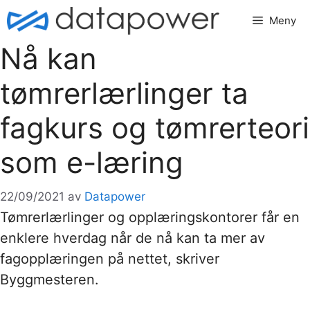
Hopp
Meny
til
innhold
Nå kan
tømrerlærlinger ta
fagkurs og tømrerteori
som e-læring
22/09/2021
av
Datapower
Tømrerlærlinger og opplæringskontorer får en
enklere hverdag når de nå kan ta mer av
fagopplæringen på nettet, skriver
Byggmesteren.