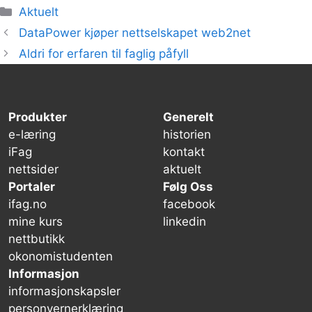
Kategorier
Aktuelt
DataPower kjøper nettselskapet web2net
Aldri for erfaren til faglig påfyll
Produkter
Generelt
e-læring
historien
iFag
kontakt
nettsider
aktuelt
Portaler
Følg Oss
ifag.no
facebook
mine kurs
linkedin
nettbutikk
okonomistudenten
Informasjon
informasjonskapsler
personvernerklæring