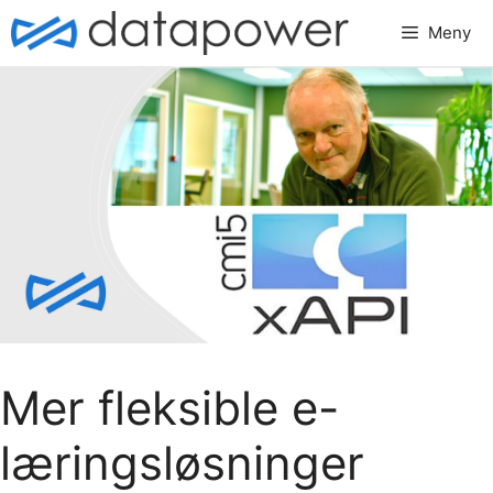
Hopp
Meny
til
innhold
Mer fleksible e-
læringsløsninger